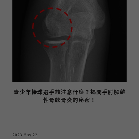
特
青少年棒球選手該注意什麼？揭開手肘解離
性骨軟骨炎的秘密！
2
2023 May 22