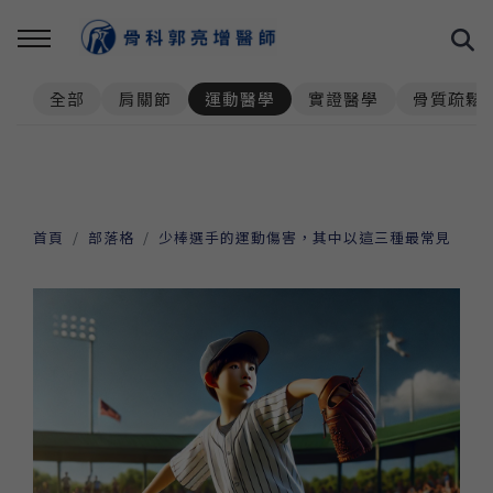
全部
肩關節
運動醫學
實證醫學
骨質疏鬆
首頁
部落格
少棒選手的運動傷害，其中以這三種最常見