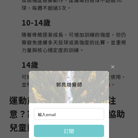
球，每週不超過3次。
10-14歲
隨著骨骼逐漸成長，可增加訓練的強度，但仍
需避免連續多天投球或高強度的比賽，並重視
力量與核心穩定度的訓練。
14歲
可進行更多體能訓練，但仍需避免過度使用，
郭亮增醫師
並學習正確的投球技術以減少關節壓力。
運動前、後有哪些事項要注
意？家長、老師可以如何協助
兒童避免運動傷害？
訂閱