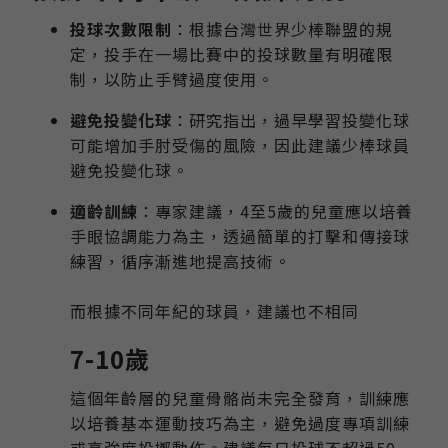
投球次數限制
：根據台灣世界少棒聯盟的規
定，投手在一場比賽中的投球數量有明確限
制，以防止手臂過度使用。
避免投變化球
：研究指出，過早學習投變化球
可能增加手肘受傷的風險，因此建議少棒球員
避免投變化球。
適齡訓練
：專家建議，4至5歲的兒童應以培養
手眼協調能力為主，透過簡單的打擊和傳接球
練習，循序漸進地提高技術。
而根據不同年紀的球員，建議也不相同
7-10歲
這個年齡層的兒童骨骼尚未完全發育，訓練應
以培養基本運動技巧為主，避免過度專項訓練
或高強度投擲動作。建議每日投球不超過50