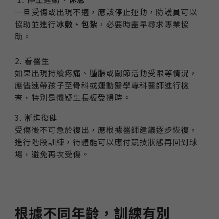
一旦受傷或出現不適，應該停止運動，防護員可以
協助並進行
冰敷、包紮
，必要時盡早尋求專業協
助。
2. 看醫生
如果出現持續疼痛、腫脹或關節活動受限等情況，
應儘速帶孩子至骨科或運動醫學專科醫師進行檢
查，特別是懷疑生長板受損時。
3. 漸進復健
受傷後不可急於復出，應根據醫師建議逐步恢復，
進行階段訓練，待體能可以應付競技狀態再回到球
場，避免再次受傷。
根據不同年齡，訓練有別