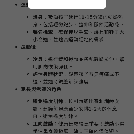
運動前
熱身
：鼓勵孩子進行10-15分鐘的動態熱
身，包括輕微跑步、拉伸和關節活動操。
裝備檢查
：確保棒球手套、護具和鞋子大
小合適，並適合運動場地的需求。
運動後
冷身
：進行緩和運動並搭配靜態拉伸，幫
助肌肉恢復彈性。
評估身體狀況
：觀察孩子有無疼痛或不
適，並適時調整訓練強度。
家長與老師的角色
避免過度訓練
：控制每週比賽和訓練次
數，建議每週應至少安排1-2天的休息
日，避免過度訓練。
正向鼓勵
：健康比成績更重要！鼓勵小選
手注重身體發展，建立正確的價值觀。