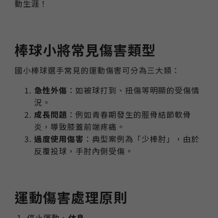
動生涯！
棒球小將常見傷害類型
國小棒球選手常見的運動傷害可分為三大類：
急性外傷
：如被球打到、扭傷等明顯的受傷情
況。
成長問題
：例如青春期發生的脛骨結節軟骨
炎，導致膝蓋前端疼痛。
過度使用傷害
：典型案例為「少棒肘」，由於
反覆投球，手肘內側受傷。
運動傷害處理原則
1. 停止運動、
休息