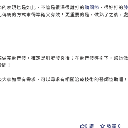
節的表現也是如此，不管是很深很難打的
髖關節
、很好打的
比傳統的方式來得準確又有效！更重要的是，做熟了之後，
姨做完超音波，確定是肌腱發炎後；在超音波導引下，幫她
診間！
後大家如果有需求，可以尋求有相關治療技術的醫師協助喔
0 讚
收藏 0