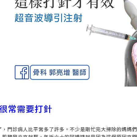
很常需要打針
了，門診病人比平常多了許多。不少是剛忙完大掃除的媽媽
、肌腱發炎來就醫。年近六十的阿嬌姨就是因為這個原因來