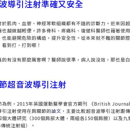
波導引注射準確又安全
對於肌肉、血管、神經等軟組織都有不錯的診斷力。近來因
器也越做越輕便。許多骨科、疼痛科、復健科醫師也藉著使
，也能避開危險的構造，提升安全性。從本來就不難的關節
，看到打，打到哪！
真的有沒有那麼厲害啊？醫師說很準，病人說沒效，那也是
節超音波導引注射
例，2015年英國運動醫學會官方期刊 《British Journal o
導引注射使用在肩關節的
論文
，主要比較超音波導引注射跟
四個大體研究（300個肩部大體，兩組各150個肩膀）以及九個
5傳統注射組）。