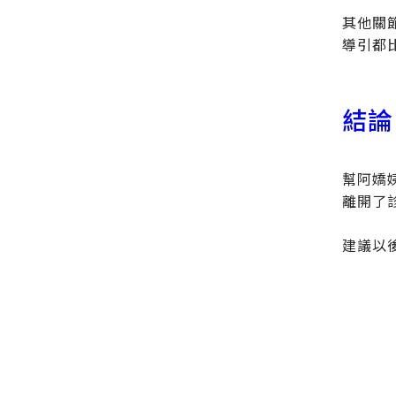
其他關
導引都
結論
幫阿嬌
離開了
建議以