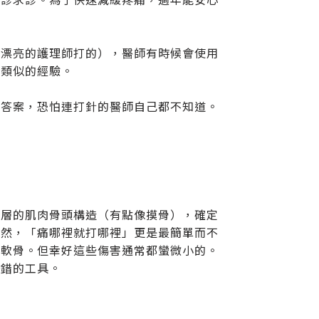
是漂亮的護理師打的），醫師有時候會使用
有類似的經驗。
的答案，恐怕連打針的醫師自己都不知道。
淺層的肌肉骨頭構造（有點像摸骨），確定
當然，「痛哪裡就打哪裡」更是最簡單而不
、軟骨。但幸好這些傷害通常都蠻微小的。
不錯的工具。