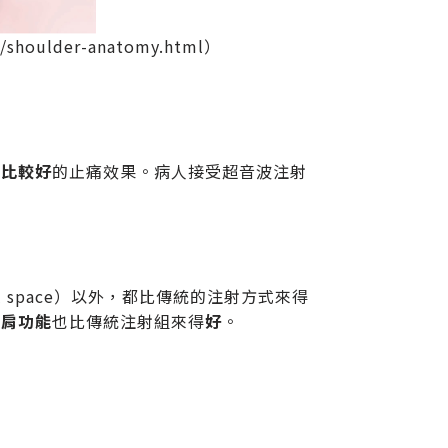
au/shoulder-anatomy.html）
有
比較好
的止痛效果。病人接受超音波注射
l space）以外，都比傳統的注射方式來得
的
肩功能
也比傳統注射組來得
好
。