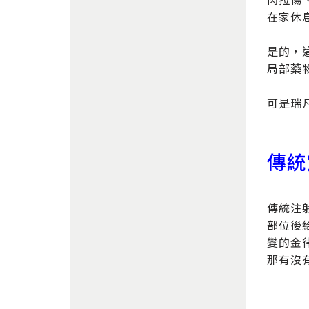
在家休
是的，
局部藥
可是瑞
傳統
傳統注
部位後
變的金
那有沒