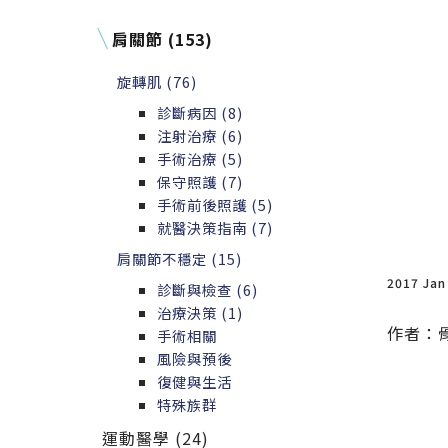
與翻修手術解析
肩關節 (153)
旋轉肌 (76)
診斷病因 (8)
注射治療 (6)
手術治療 (5)
保守照護 (7)
手術前後照護 (5)
就醫決策指南 (7)
肩關節不穩定 (15)
2017 Jan
診斷與檢查 (6)
治療決策 (1)
作者：
手術相關
風險與預後
復健與生活
特殊族群
運動醫學 (24)