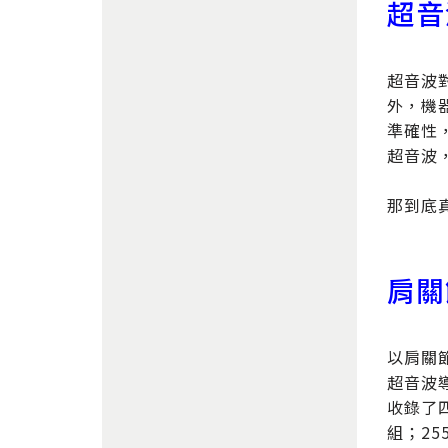
超音
超音波
外，機
準確性
超音波
那到底
肩關
以肩關節為
超音波
收錄了
組；25