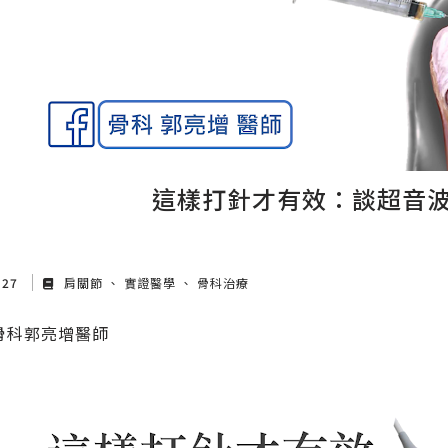
這樣打針才有效：談超音
 27
肩關節
實證醫學
骨科治療
骨科郭亮增醫師