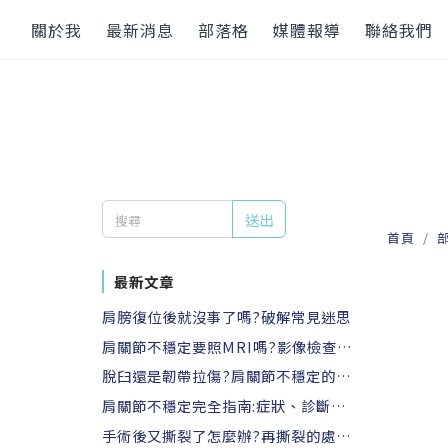
關於我
最新消息
部落格
媒體報導
聯絡我們
送出
首頁
最新文章
肩膀復位後就沒事了嗎?破解常見迷思
肩關節不穩定要照MRI嗎?影像檢查完
整指南
脫臼還是韌帶拉傷?肩關節不穩定的正
確診斷
肩關節不穩定完全指南:症狀、診斷、
治療與復健
手術後又撕裂了怎麼辦?再撕裂的處理