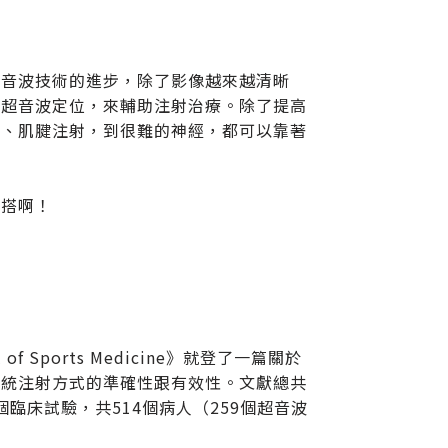
超音波技術的進步，除了影像越來越清晰
用超音波定位，來輔助注射治療。除了提高
腔、肌腱注射，到很難的神經，都可以靠著
白搭啊！
f Sports Medicine》就登了一篇關於
傳統注射方式的準確性跟有效性。文獻總共
臨床試驗，共514個病人（259個超音波