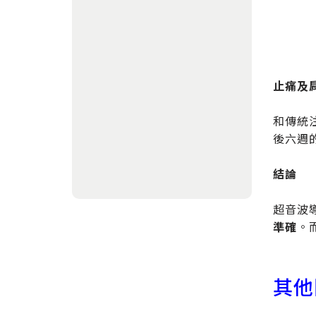
止痛及
和傳統
後六週
結論
超音波導
準確
。
其他