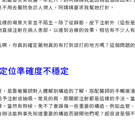
息不用去醫院急診人擠人，阿嬌姨要求我幫她打針。
這樣的場景大家並不陌生。除了從靜脈、皮下注射外（這些
物直接注射在病人患部，以達到治療的效果，相信有不少人
凡啊，你真的確定藥物真的有打到該打的地方嗎？這個問題
定位準確度不穩定
射，是靠著醫師對人體解剖構造的了解，搭配醫師的手觸摸
給予注射或抽吸。常見的肩、膝關節注射都是這樣的手法。
律。當然有時候，免不了會誤傷一些重要的構造，例如血管
有辦法能夠事先知道重要的構造而避開他們呢？超音波是個