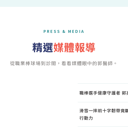
PRESS & MEDIA
精選
媒體報導
從職業棒球場到診間，看看媒體眼中的郭醫師。
職棒選手健康守護者 
滑雪一摔前十字韌帶竟
行動力