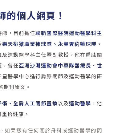
師的個人網頁！
醫師，目前擔任
聯新國際醫院運動醫學科主
括
樂天桃猿職業棒球隊、永豐雲豹籃球隊
。
長及運動醫學科主任暨副教授。他在肩膝關
歷，曾任
亞洲沙灘運動會中華隊醫療長、世
三星醫學中心進行肩膝關節及運動醫學的研
國際期刊論文。
手術、全肩人工關節置換
以及
運動醫學
，他
者重拾健康。
。如果您有任何關於骨科或運動醫學的問