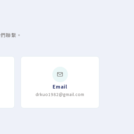
我們聯繫。
Email
drkuo1982@gmail.com