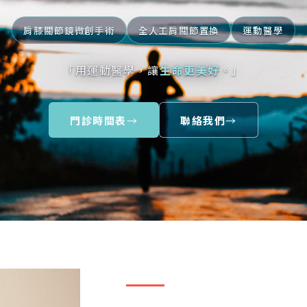
肩膝關節鏡微創手術
全人工肩關節置換
運動醫學
「用運動醫學，讓
生命更美好
。」
門診時間表
→
聯絡我們
→