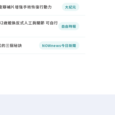
 皮瓣補片增強手術恢復行動力
大紀元
82歲嬤換反式人工肩關節 可自行
自由時報
松的三個秘訣
NOWnews今日新聞