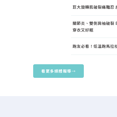
巨大旋轉肌破裂痛難忍
關節炎、雙側肩袖破裂 
穿衣又好眠
跑友必看！低溫跑馬拉
看更多媒體報導
→