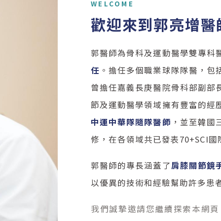
WELCOME
歡迎來到郭亮增醫
郭醫師為骨科及運動醫學雙專科
任
。擔任多個職業球隊隊醫，包
曾擔任嘉義長庚醫院骨科部副部
節及運動醫學領域擁有豐富的經
中運中華隊隨隊醫師
，並至韓國
修，在各領域共已發表70+SCI
郭醫師的專長涵蓋了
肩膝關節鏡
以優異的技術和經驗幫助許多患
我們誠摯邀請您繼續探索本網頁