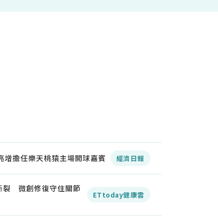
郭亮增擔任樂天桃猿主場開球嘉賓
經濟日報
斷裂 微創修復守住關節
ETtoday健康雲