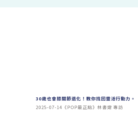
30歲也會膝關節退化！教你找回靈活行動力。
2025-07-14《POP最正點》林書煒 專訪