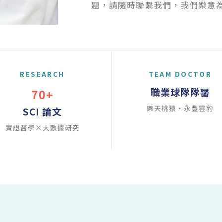
題，請隨時聯繫我們，我們樂意
RESEARCH
TEAM DOCTOR
職業球隊隊醫
70+
樂天桃猿・永豐雲豹
SCI 論文
實證醫學×大數據研究