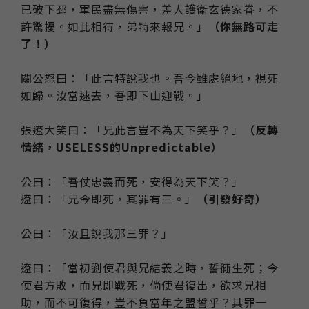
已破下邳，軍民盡無傷害，差人護衛玄德家眷，不
許驚擾。如此相待，弟特來報兄。」
（你無路可走
了！）
關公怒曰：「此言特說我也。吾今雖處絕地，視死
如歸。汝當速去，吾即下山迎戰。」
張遼大笑曰：「兄此言豈不為天下笑乎？」
（反轉
情緒，USELESS的Unpredictable）
公曰：「吾仗忠義而死，安得為天下笑？」
遼曰：「兄今即死，其罪有三。」
（引發好奇）
公曰：「汝且說我那三罪？」
遼曰：「當初劉使君與兄結義之時，誓衕生死；今
使君方敗，而兄即戰死，倘使君復出，欲求兄相
助，而不可復得，豈不負當年之盟誓乎？其罪一