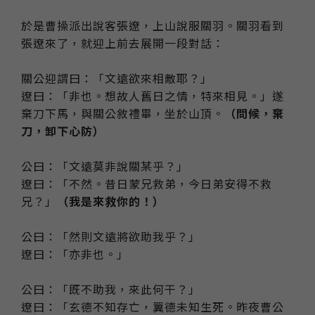
於是曹操派出說客張遼，上山說服關羽。關羽看到
張遼來了，就迎上前去展開一段對話：
關公迎謂曰：「文遠欲來相敵耶？」
遼曰：「非也。想故人舊日之情，特來相見。」遂
棄刀下馬，與關公敘禮畢，坐於山頂。
（問候，棄
刀，卸下心防）
公曰：「文遠莫非說關某乎？」
遼曰：「不然。昔日蒙兄救弟，今日弟安得不救
兄？」
（我是來救你的！）
公曰：「然則文遠將欲助我乎？」
遼曰：「亦非也。」
公曰：「既不助我，來此何干？」
遼曰：「玄德不知存亡，翼德未知生死。昨夜曹公