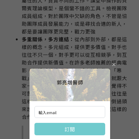
屬性的人，負責不同的工作。課堂中操作的貝
爾賓理論模型，是個蠻不錯的工具。檢視團隊
成員組成，對於團隊中欠缺的角色，不管是協
助團隊成員發展能力，或是尋找合適的新人，
都是要讓團隊更完整，戰力更強
多重關係，多方連結：
從內部到外部，都是這
樣的概念。多元組成，提供更多價值。對手也
往往不只一個，對手更可以從互相競爭，到互
助合作提供新價值。在許多老師推薦的經典電
影，包括
「超級選秀日」
「攻敵必救」「寒
戰」都有類似場景。沒接觸談判之前，就跟大
郭亮增醫師
家一樣，對這樣峰迴路轉的劇情場景，覺得不
可思議。但老師提到，在現實世界中，往往是
這樣運作，才能提供雙方更多的價值。倒過頭
來說，就是能創造更多價值，才能促成這樣的
合作。
訂閱
找出創造更多價值的方法，才是最
核心的課題所在。