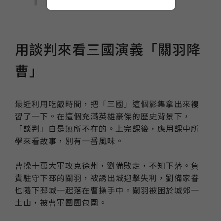
用談判來看三國演義「關羽降
曹」
最近利用吃飯時間，把「三國」這個影集拿出來複
習了一下。在這個充滿英雄豪傑的歷史背景下，
「談判」自是無所不在的。上完課後，應用課中所
學來看故事，別有一番風味。
曹操十萬大軍攻克徐州，劉備敗走，不知下落。負
責駐守下邳的關羽，被誘出城迎擊失利，劉備家眷
也隨下邳城一起落在曹操手中。關羽被困於城郊一
土山，被曹軍團團包圍。