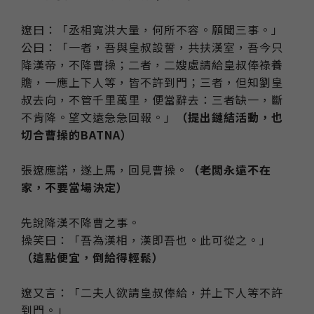
遼曰：「丞相寬洪大量，何所不容。願聞三事。」
公曰：「一者，吾與皇叔設誓，共扶漢室，吾今只
降漢帝，不降曹操；二者，二嫂處請給皇叔俸祿養
贍，一應上下人等，皆不許到門；三者，但知劉皇
叔去向，不管千里萬里，便當辭去：三者缺一，斷
不肯降。望文遠急急回報。」
（提出鏈結活動，也
切合曹操的BATNA）
張遼應諾，遂上馬，回見曹操。
（老闆永遠不在
家，不要當場決定）
先說降漢不降曹之事。
操笑曰：「吾為漢相，漢即吾也。此可從之。」
（這點便宜，倒給得輕鬆）
遼又言：「二夫人欲請皇叔俸給，并上下人等不許
到門。」