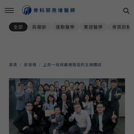
全部
肩關節
運動醫學
實證醫學
骨質疏鬆
首頁
部落格
上完一談就贏進階班的五個體認