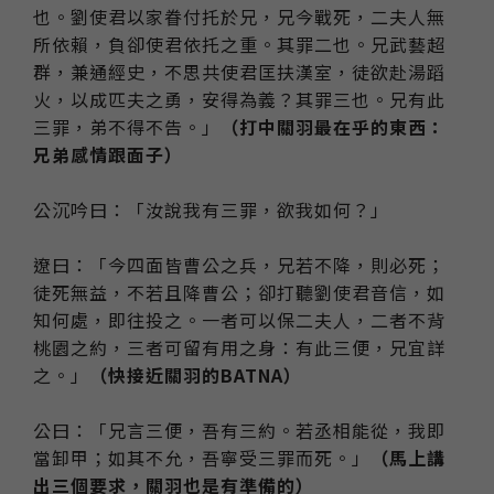
也。劉使君以家眷付托於兄，兄今戰死，二夫人無
所依賴，負卻使君依托之重。其罪二也。兄武藝超
群，兼通經史，不思共使君匡扶漢室，徒欲赴湯蹈
火，以成匹夫之勇，安得為義？其罪三也。兄有此
三罪，弟不得不告。」
（打中關羽最在乎的東西：
兄弟感情跟面子）
公沉吟曰：「汝說我有三罪，欲我如何？」
遼曰：「今四面皆曹公之兵，兄若不降，則必死；
徒死無益，不若且降曹公；卻打聽劉使君音信，如
知何處，即往投之。一者可以保二夫人，二者不背
桃園之約，三者可留有用之身：有此三便，兄宜詳
之。」
（快接近關羽的BATNA）
公曰：「兄言三便，吾有三約。若丞相能從，我即
當卸甲；如其不允，吾寧受三罪而死。」
（馬上講
出三個要求，關羽也是有準備的）