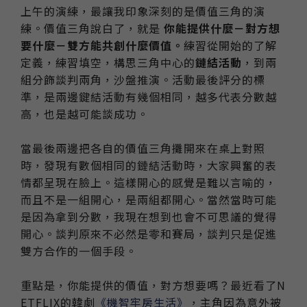
上午的演練，最讓我印象深刻的是價值三角的演
練。價值三角說白了，就是
你能提供什麼－對方想
要什麼－雙方能共創什麼價值。
練習從開始的了解
定義，練習填空，構思三角中心的
鏈結活動
，到兩
組分飾談判兩角，沙盤推演。活動最後評分的標
準，是兩邊鍵結活動有幾個相同，越多代表分數越
高，也是越可能談成功。
當最後兩邊把各自的價值三角攤開來在桌上對照
時，發現有數個相同的鏈結活動時，大家興奮的表
情都呈現在臉上。這樣開心的感覺是難以言喻的，
而且不是一組開心，是兩組都開心。當然當時可能
是因為拿到分數，我現在想到也會不可思議的覺得
開心。談判原來不必然是零和賽局，談判只是促進
雙方合作的一個手段。
重點是，你能提供的價值，對方想要嗎？最近看了N
ETFLIX的韓劇
《機智牢房生活》
，主角因為意外被