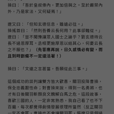
操曰：「吾於皇叔俸內，更加倍與之。至於嚴禁內
外，乃是家法，又何疑焉！」
遼又曰：「但知玄德信息，雖遠必往。」
操搖首曰：「然則吾養云長何用？此事卻難從。」
遼曰：「豈不聞豫讓眾人國士之論乎？劉玄德待云
長不過恩厚耳。丞相更施厚恩以結其心，何憂云長
之不服也？」
（先答應再說，日久感情必有變，而
且到時劉備不一定還活著！）
操曰：「文遠之言甚當，吾願從此三事。」
這個成功的談判讓雙方皆大歡喜，關羽投降曹操，
保全忠義跟性命；對曹操來說，得到一名勇將，也
才有日後關羽斬顏良文醜解白馬之危。這段故事，
喜歡三國的人，一定非常熟悉，我自己看了也不下
百遍，每次都覺得劇情發展很理所當然（反正關羽
一定不會死，曹操也不會讓關羽死，張遼只是個過