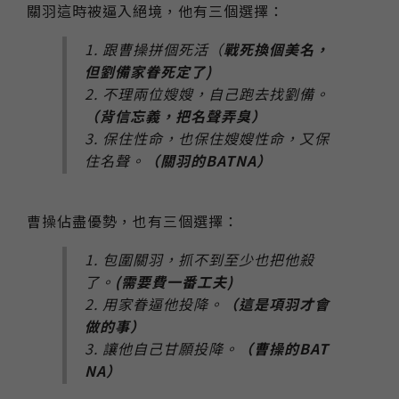
關羽這時被逼入絕境，他有三個選擇：
1. 跟曹操拼個死活（
戰死換個美名，
但劉備家眷死定了)
2. 不理兩位嫂嫂，自己跑去找劉備。
（背信忘義，把名聲弄臭）
3. 保住性命，也保住嫂嫂性命，又保
住名聲。
（關羽的BATNA）
曹操佔盡優勢，也有三個選擇：
1. 包圍關羽，抓不到至少也把他殺
了。
(需要費一番工夫)
2. 用家眷逼他投降。
（這是項羽才會
做的事）
3. 讓他自己甘願投降。
（曹操的BAT
NA）