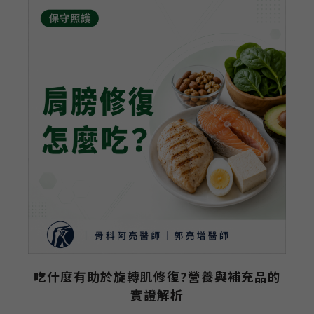
2
吃什麼有助於旋轉肌修復?營養與補充品的
實證解析