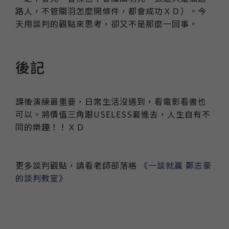
路人，不管關羽怎麼開條件，都會成功ＸＤ）。今
天用談判的觀點來思考，卻又不是那麼一回事。
後記
課後演練最重要，日常生活沒遇到，看電影看書也
可以。將價值三角跟USELESS套進去，人生自有不
同的樂趣！！ＸＤ
更多談判觀點，請看老師部落格
《一談就贏 鄭志豪
的談判教室》