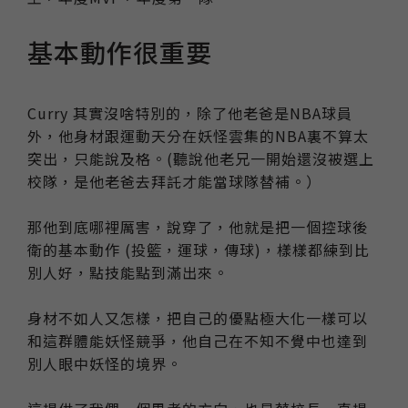
基本動作很重要
Curry 其實沒啥特別的，除了他老爸是NBA球員
外，他身材跟運動天分在妖怪雲集的NBA裏不算太
突出，只能說及格。(聽說他老兄一開始還沒被選上
校隊，是他老爸去拜託才能當球隊替補。）
那他到底哪裡厲害，說穿了，他就是把一個控球後
衛的基本動作 (投籃，運球，傳球)，樣樣都練到比
別人好，點技能點到滿出來。
身材不如人又怎樣，把自己的優點極大化一樣可以
和這群體能妖怪競爭，他自己在不知不覺中也達到
別人眼中妖怪的境界。