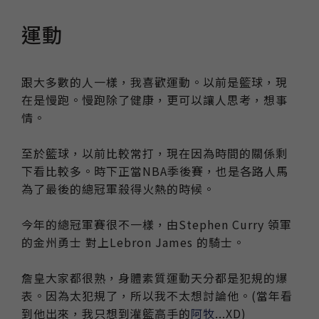
運動
跟大多數的人一樣，我喜歡運動。以前是籃球，現
在是慢跑。慢跑除了健康，更可以讓人思考，想事
情。
至於籃球，以前比較常打，現在因為時間的關係剩
下看比較多。時下正當NBA季後賽，也是各路人馬
為了最後的總冠軍殺得火熱的時候。
今年的總冠軍賽很不一樣，由Stephen Curry 領軍
的金州勇士 對上Lebron James 的騎士。
詹皇大家都很熟，身體素質運動天分都是犯規的爆
表。因為太犯規了，所以我不太想討論他。(當年看
到他出來，我只想到灌籃高手的
阿牧
...XD)