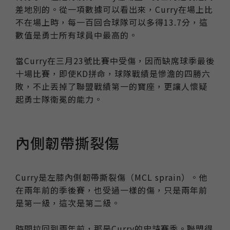
差地別的。從一項數據可以看出來，Curry在場上比
不在場上時，每一百回合球隊可以多得13.7分，這
數值是勇士所有球員中最高的。
當Curry在三月23號比賽中受傷，因而缺席球季最後
十場比賽，即使KD拼命，球隊戰績是慘澹的四勝六
敗，不止丟掉了聯盟戰績第一的寶座，更讓人懷疑
起勇士隊衛冕的能力。
內側韌帶撕裂傷
Curry是左膝內側韌帶撕裂傷（MCL sprain）。他
在兩年前的季後賽，也受過一樣的傷，只是兩年前
是第一級，這次是第二級。
時間拉回到兩年前，那是Curry的史詩賽季。聯盟得