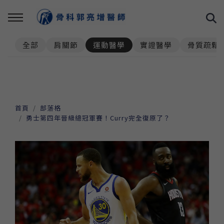
全部
肩關節
運動醫學
實證醫學
骨質疏鬆
首頁
部落格
勇士第四年晉級總冠軍賽！Curry完全復原了？