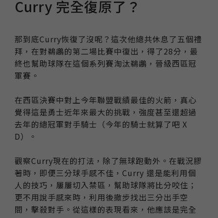
Curry 完全復原了？
那到底Curry恢復了沒呢？這次他總共休息了五個禮
拜，在對鵜鶘的第二場比賽中復出，得了28分，最
終也幫助球隊在這個系列賽淘汰鵜鶘，晉級西區冠
軍賽。
在西區決賽中對上今年聯盟戰績最佳的火箭，真心
覺得這是勇士近年來最大的挑戰，強度甚至還超過
去年的總冠軍對手騎士（今年的騎士就算了吧 X
D）。
觀察Curry現在的打法，除了無球跑動外。在戰況膠
著時，即便三分球手感不佳，Curry 還是能利用個
人的技巧，屢屢切入禁區，幫助球隊將比分咬住；
更不用說手感來時，利用後撤步找出三分出手空
間，擊殺對手。從這樣的表現看來，他應該是完全