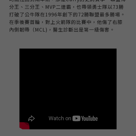
分王、三分王、MVP二連霸，也帶領勇士隊以73勝
打破了公牛隊在1996年創下的72勝聯盟最多勝場。
在季後賽首輪，對上火箭隊的比賽中，他傷了右膝
內側韌帶（MCL)，醫生診斷出是第一級傷害。