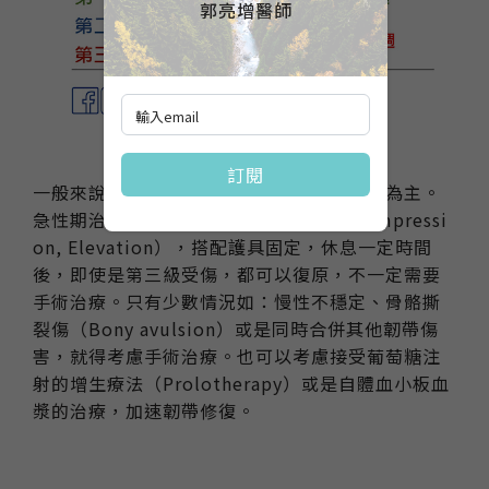
郭亮增醫師
訂閱
一般來說，單純的內側韌帶受傷以保守治療為主。
急性期治療依照RICE原則（Rest, Ice, Compressi
on, Elevation），搭配護具固定，休息一定時間
後，即使是第三級受傷，都可以復原，不一定需要
手術治療。只有少數情況如：慢性不穩定、骨骼撕
裂傷（Bony avulsion）或是同時合併其他韌帶傷
害，就得考慮手術治療。也可以考慮接受葡萄糖注
射的增生療法（Prolotherapy）或是自體血小板血
漿的治療，加速韌帶修復。