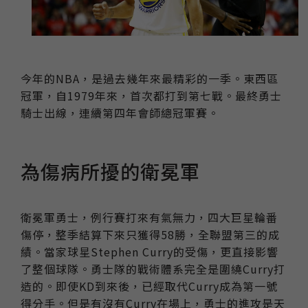
今年的NBA，是過去幾年來最精彩的一季。東西區
冠軍，自1979年來，首次都打到第七戰。最終勇士
騎士出線，連續第四年會師總冠軍賽。
為傷病所擾的衛冕軍
衛冕軍勇士，例行賽打來有氣無力，四大巨星輪番
傷停，整季結算下來只獲得58勝，全聯盟第三的成
績。當家球星Stephen Curry的受傷，更直接影響
了整個球隊。勇士隊的戰術體系完全是圍繞Curry打
造的。即使KD到來後，已經取代Curry成為第一號
得分手。但是有沒有Curry在場上，勇士的進攻是天