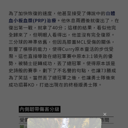
為了加快恢復的速度，他甚至接受了傳說中的
自
體
血小板血漿(PRP)治療
。
他休息兩週後就復出了，在
復出第一戰，就拿了40分；這樣的結果，看似他完
全歸來了，但明眼人看得出，他並沒有完全復原。
三分球的神準依舊，但因爲膝蓋MCL受傷的關係，
影響了橫移的能力，使得Curry原本靈活的步伐受
限。這也直接導致在總冠軍賽中原本3:1領先的優
勢，被騎士逆轉成功，丟了總冠軍。使得原本該是
史詩般的賽季，劃下了不名譽的句點，也讓73勝成
為了笑話。當然丟了總冠軍之後，也讓勇士隊後來
成功招募KD，打造出現在的終極版勇士隊。