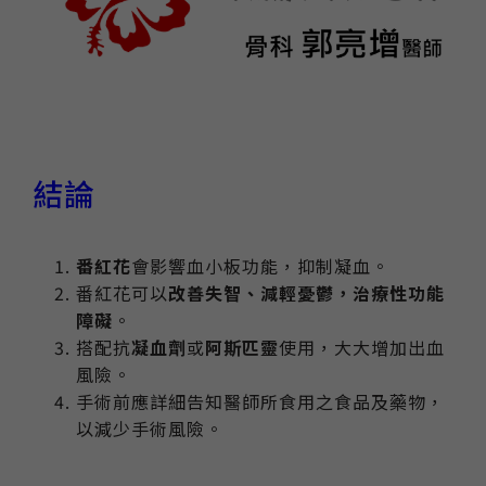
結論
番紅花
會影響血小板功能，抑制凝血。
番紅花可以
改善失智、減輕憂鬱，治療性功能
障礙
。
搭配抗
凝血劑
或
阿斯匹靈
使用，大大增加出血
風險。
手術前應詳細告知醫師所食用之食品及藥物，
以減少手術風險。