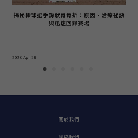
2
揭秘棒球選手鉤狀骨骨折：原因、治療祕訣
與迅速回歸賽場
2023 Apr 26
關於我們
聯絡我們