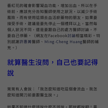
番紅花的確會影響凝血功能，增加出血。所以在手
術前，應該充分告知醫師使用之狀況，以減少手術
風險。而有使用這類去血活瘀藥物的朋友，如果要
接受手術，建議是要先停止一個禮拜以上，當然每
個人狀況不同，還是要跟自己的處方醫師討論，不
要自己停藥。（網友在Facebook
討論
相當精彩。特
別感謝
許惠菁
醫師、
Ｍing-Cheng Huang
醫師的補
充。）
就算醫生沒問，自己也要記得
說
常常有人會說：「我怎麼知道吃這個會流血，我怎
麼知道開刀前要跟醫生說。」
如果不知道什麼該說什麼不該說，那就都說吧！畢