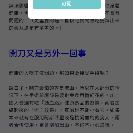
訂閱
無法影響血小板以外的凝血功能。所以只要你身體
健康，也沒有要開刀，基本上不要吃太多是不會有
問題的。（更重要的是，直接吃食物跟吃提煉出來
的藥丸還是有落差的。）
開刀又是另外一回事
健康的人吃了沒問題，那如果要接受手術呢？
說白了，開刀最怕的就是流血，所以在大部分的情
況下，在手術前應該是要避免食用番紅花的。加上
國人普遍有吃『通血路』健康食品的習慣，兩者加
總起來的「流血效果」，真的是不能小看它。如果
本來就有在服用阿斯匹靈或是抗凝血劑的病人，
兩
者合併使用，更會增加出血
，不得不小心謹慎。