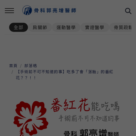
全部
肩關節
運動醫學
實證醫學
骨質疏鬆
首頁
部落格
【手術前不可不知道的事】吃多了會「落胎」的番紅
花？？！！