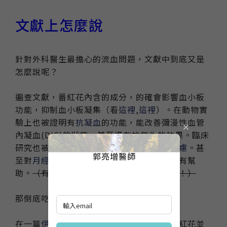
文獻上怎麼說
針對外科醫生最擔心的流血問題，文獻中到底又是
怎麼說呢？
遍查文獻，番紅花內含的成分，的確會影響血小板
功能，抑制血小板凝集（看
這裡
,
這裡
）。在動物實
驗上也被證明有
抗凝血
的功能，能改善彌漫性血管
內凝血(DIC)的狀態，甚至還有抗氧化的效果。臨床
研究也被證實可以
改善失智
，減輕
焦慮跟憂慮
。甚
郭亮增醫師
至對
月經前症候群跟治療男性性功能障礙
都有幫
助。
（有病治病，無病強身，簡直是神藥！！）
那倒底吃多了會不會影響凝血功能？
在一篇
伊朗的研究
提到，在正常人體上，番紅花並