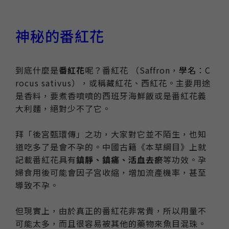
神秘的番紅花
到底什麼是
番紅花
呢？番紅花 （Saffron，
學名
：C
rocus sativus），或稱藏紅花、西紅花。主要用途
是香料，要煮香噴噴的西班牙海鮮飯或是番紅花義
大利麵，絕對少不了它。
拜「後宮甄環傳」之功，大家對它並不陌生，也知
道吃多了是會不孕的。中國古籍《本草綱目》上就
記載番紅花具有
鎮靜、鎮痛、活血去瘀
等功效。孕
婦食用後可能會因子宮收縮，增加流產機率，甚至
導致不孕。
但現實上，由於真正的番紅花非常貴，所以用量不
可能太多，而且很容易被其他的藥物來魚目混珠。